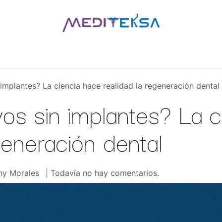
AS
POR MARCAS
BLOG
¿QUIÉNES SOMOS?
CONTÁCT
implantes? La ciencia hace realidad la regeneración dental
os sin implantes? La c
generación dental
ny Morales
| Todavía no hay comentarios.