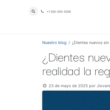
Ir al contenido
+1 555-555-5556
INICIO
TIENDA
PRODUCTOS POR LÍNE
Nuestro blog
¿Dientes nuevos sin 
¿Dientes nuev
realidad la re
23 de mayo de 2025
por
Jiovan