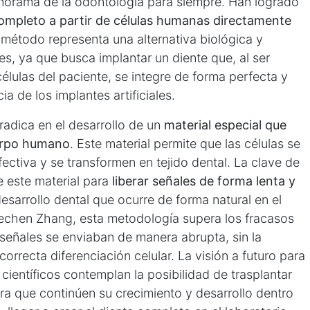
anorama de la odontología para siempre. Han logrado
completo a partir de células humanas directamente
 método representa una alternativa biológica y
les, ya que busca implantar un diente que, al ser
células del paciente, se integre de forma perfecta y
ia de los implantes artificiales.
radica en el desarrollo de un
material especial que
uerpo humano
. Este material permite que las células se
ctiva y se transformen en tejido dental. La clave de
e este material para
liberar señales de forma lenta y
esarrollo dental que ocurre de forma natural en el
uechen Zhang, esta metodología supera los fracasos
 señales se enviaban de manera abrupta, sin la
orrecta diferenciación celular. La visión a futuro para
científicos contemplan la posibilidad de trasplantar
ra que continúen su crecimiento y desarrollo dentro