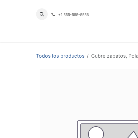
Ir al contenido
+1 555-555-5556
INICIO
TIENDA
PRODUCTOS POR LÍNE
Todos los productos
Cubre zapatos, Pola