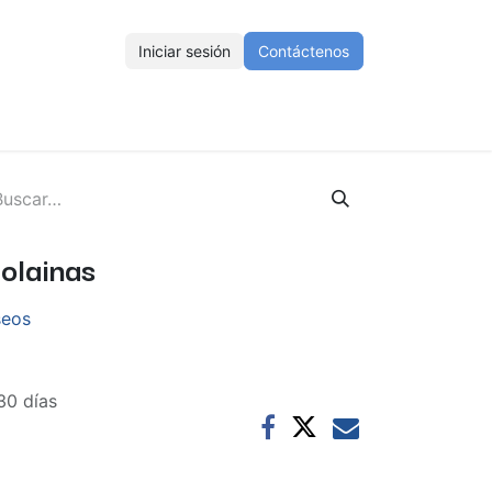
Iniciar sesión
Contáctenos
ENOS
Eventos
Cursos
Ayuda
Empleos
olainas
seos
30 días