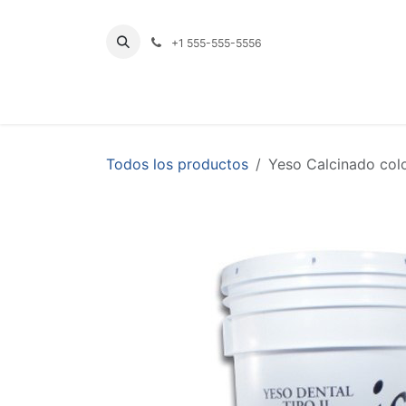
Ir al contenido
+1 555-555-5556
INICIO
TIENDA
PRODUCTOS POR LÍNE
Todos los productos
Yeso Calcinado col