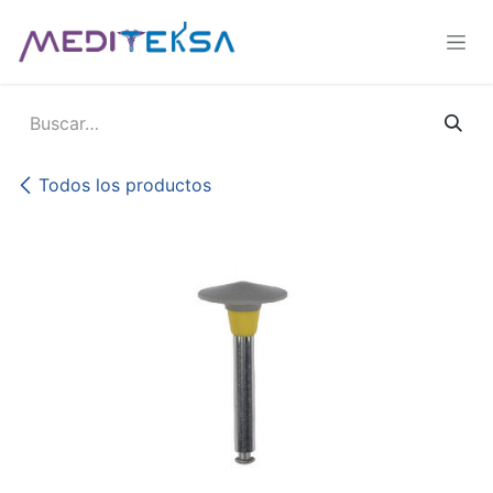
Ir al contenido
Todos los productos