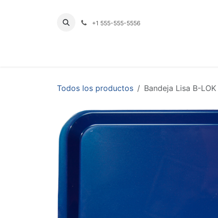
Ir al contenido
+1 555-555-5556
INICIO
TIENDA
PRODUCTOS POR LÍNE
Todos los productos
Bandeja Lisa B-LOK