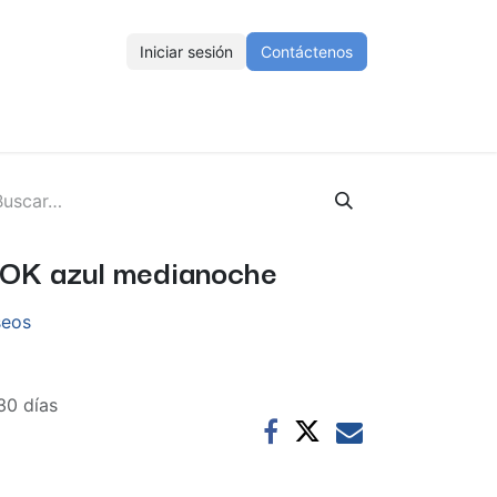
Iniciar sesión
Contáctenos
ENOS
Eventos
Cursos
Ayuda
Empleos
LOK azul medianoche
seos
30 días