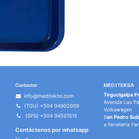
MEDITEKSA
Contactar
Tegucigalpa F
info@meditekhn.com
Avenida Las Pa
(TGU) +504 94902009
Volkswagen
(SPS) +504 94501515
S
an Pedro Sul
a ferreteria Fa
Contáctenos por whatsapp