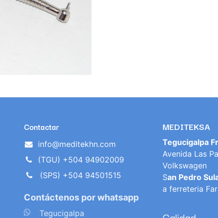
MEDITEKSA
Contactar
Tegucigalpa F
info@meditekhn.com
Avenida Las Pa
(TGU) +504 94902009
Volkswagen
(SPS) +504 94501515
S
an Pedro Sul
a ferreteria Fa
Contáctenos por whatsapp
​
Tegucigalpa
Calidad