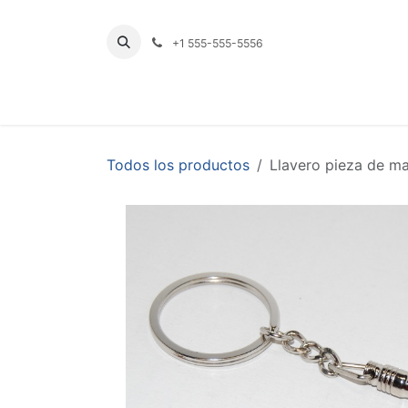
Ir al contenido
+1 555-555-5556
INICIO
TIENDA
PRODUCTOS POR LÍNE
Todos los productos
Llavero pieza de m