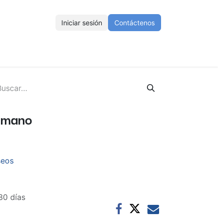
Iniciar sesión
Contáctenos
ENOS
Eventos
Cursos
Ayuda
Empleos
e mano
seos
30 días