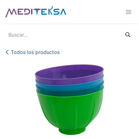
Ir al contenido
Todos los productos