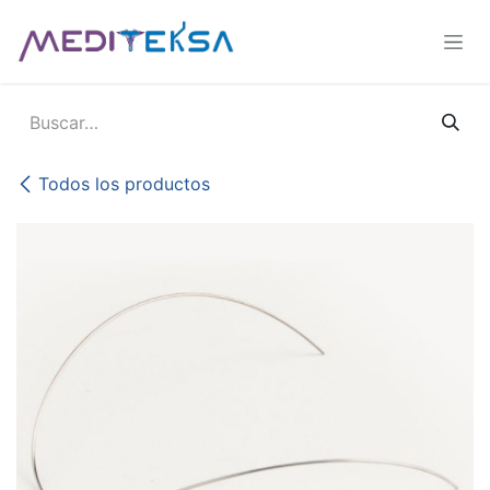
Ir al contenido
Todos los productos