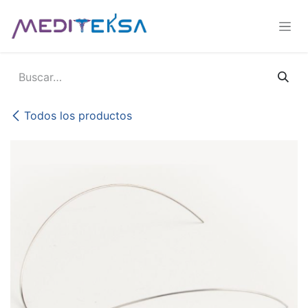
Ir al contenido
Todos los productos