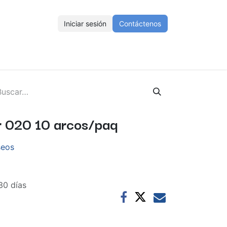
Iniciar sesión
Contáctenos
ENOS
Eventos
Cursos
Ayuda
Empleos
or 020 10 arcos/paq
seos
30 días