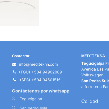
MEDITEKSA
Contactar
Tegucigalpa F
info@meditekhn.com
Avenida Las Pa
(TGU) +504 94902009
Volkswagen
(SPS) +504 94501515
S
an Pedro Sul
a ferreteria Fa
Contáctenos por whatsapp
​
Tegucigalpa
Calidad
​
San pedro sula