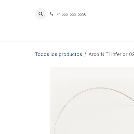
Ir al contenido
+1 555-555-5556
INICIO
TIENDA
PRODUCTOS POR LÍNE
Todos los productos
Arco NiTi Inferior 