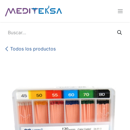
Ir al contenido
Todos los productos