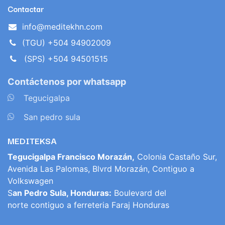
Contactar
info@meditekhn.com
(TGU) +504 94902009
(SPS) +504 94501515
Contáctenos por whatsapp
​
Tegucigalpa
​
San pedro sula
MEDITEKSA
Tegucigalpa Francisco Morazán,
Colonia Castaño Sur,
Avenida Las Palomas, Blvrd Morazán, Contiguo a
Volkswagen
S
an Pedro Sula, Honduras:
Boulevard del
norte contiguo a ferreteria Faraj Honduras