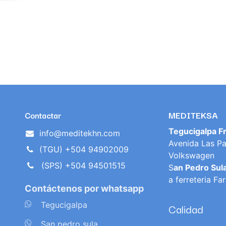
MEDITEKSA
Contactar
Tegucigalpa F
info@meditekhn.com
Avenida Las Pa
(TGU) +504 94902009
Volkswagen
(SPS) +504 94501515
S
an Pedro Sul
a ferreteria Fa
Contáctenos por whatsapp
​
Tegucigalpa
Calidad
​
San pedro sula