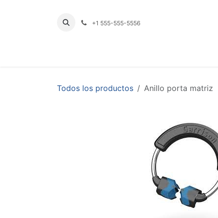
Ir al contenido
+1 555-555-5556
INICIO
TIENDA
PRODUCTOS POR LÍNE
Todos los productos
Anillo porta matriz