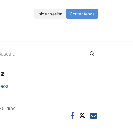
Iniciar sesión
Contáctenos
ENOS
Eventos
Cursos
Ayuda
Empleos
iz
seos
30 días