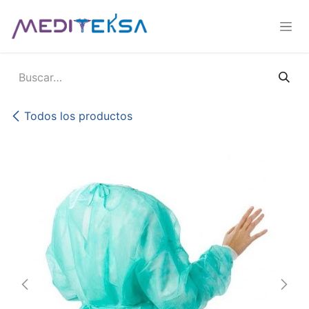
Ir al contenido
Todos los productos