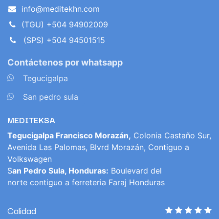
info@meditekhn.com
(TGU) +504 94902009
(SPS) +504 94501515
Contáctenos por whatsapp
​
Tegucigalpa
​
San pedro sula
MEDITEKSA
Tegucigalpa Francisco Morazán,
Colonia Castaño Sur,
Avenida Las Palomas, Blvrd Morazán, Contiguo a
Volkswagen
S
an Pedro Sula, Honduras:
Boulevard del
norte contiguo a ferreteria Faraj Honduras
Calidad