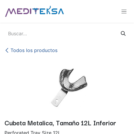
Ir al contenido
Todos los productos
Cubeta Metalica, Tamaño 12L Inferior
Perforated Tray Size 12L