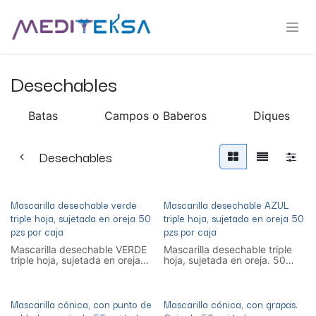
Ir al contenido
Desechables
Batas
Campos o Baberos
Diques
Desechables
Mascarilla desechable verde
Mascarilla desechable AZUL
triple hoja, sujetada en oreja 50
triple hoja, sujetada en oreja 50
pzs por caja
pzs por caja
Mascarilla desechable VERDE
Mascarilla desechable triple
triple hoja, sujetada en oreja
hoja, sujetada en oreja. 50
50 pzs por caja
pzs por caja
Mascarilla cónica, con punto de
Mascarilla cónica, con grapas.