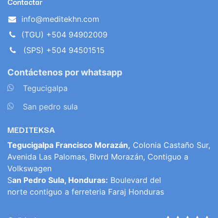
Contactar
info@meditekhn.com
(TGU) +504 94902009
(SPS) +504 94501515
Contáctenos por whatsapp
​
Tegucigalpa
​
San pedro sula
MEDITEKSA
Tegucigalpa Francisco Morazán,
Colonia Castaño Sur,
Avenida Las Palomas, Blvrd Morazán, Contiguo a
Volkswagen
S
an Pedro Sula, Honduras:
Boulevard del
norte contiguo a ferreteria Faraj Honduras