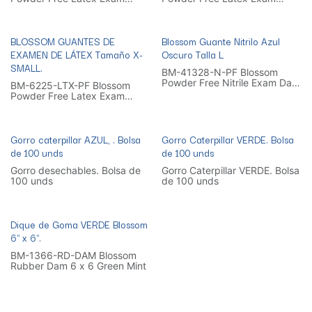
Gloves Size Medium. 50 Pairs
Gloves Size Small. 50 Pairs
per box
per box
BLOSSOM GUANTES DE
Blossom Guante Nitrilo Azul
EXAMEN DE LÁTEX Tamaño X-
Oscuro Talla L
SMALL.
BM-41328-N-PF Blossom
Powder Free Nitrile Exam Dark
BM-6225-LTX-PF Blossom
Blue Gloves. Size Large. 50
Powder Free Latex Exam
pairs per box
Gloves Size XS. 50 Pairs per
box
Gorro caterpillar AZUL, . Bolsa
Gorro Caterpillar VERDE. Bolsa
de 100 unds
de 100 unds
Gorro desechables. Bolsa de
Gorro Caterpillar VERDE. Bolsa
100 unds
de 100 unds
Dique de Goma VERDE Blossom
6" x 6".
BM-1366-RD-DAM Blossom
Rubber Dam 6 x 6 Green Mint