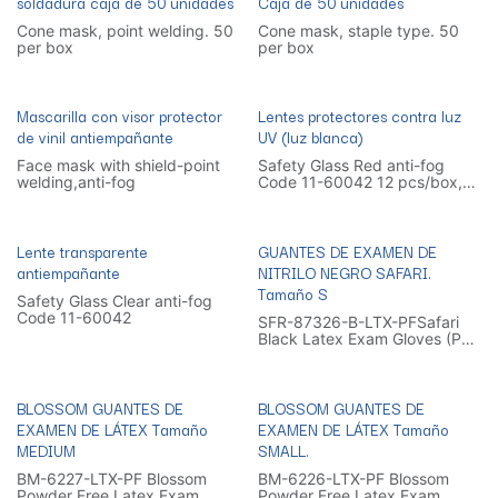
soldadura caja de 50 unidades
Caja de 50 unidades
Cone mask, point welding. 50
Cone mask, staple type. 50
per box
per box
Mascarilla con visor protector
Lentes protectores contra luz
de vinil antiempañante
UV (luz blanca)
Face mask with shield-point
Safety Glass Red anti-fog
welding,anti-fog
Code 11-60042 12 pcs/box,
25 boxes/carton
Lente transparente
GUANTES DE EXAMEN DE
antiempañante
NITRILO NEGRO SAFARI.
Tamaño S
Safety Glass Clear anti-fog
Code 11-60042
SFR-87326-B-LTX-PFSafari
Black Latex Exam Gloves (PF)
- Small
BLOSSOM GUANTES DE
BLOSSOM GUANTES DE
EXAMEN DE LÁTEX Tamaño
EXAMEN DE LÁTEX Tamaño
MEDIUM
SMALL.
BM-6227-LTX-PF Blossom
BM-6226-LTX-PF Blossom
Powder Free Latex Exam
Powder Free Latex Exam