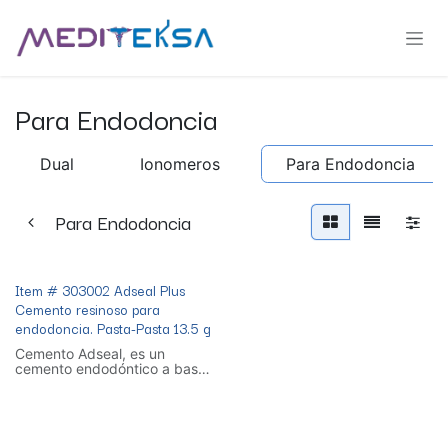
Ir al contenido
Para Endodoncia
Dual
Ionomeros
Para Endodoncia
Para Endodoncia
Item # 303002 Adseal Plus
Cemento resinoso para
endodoncia. Pasta-Pasta 13.5 g
Cemento Adseal, es un
cemento endodóntico a base
de resina para sellar el
conducto radicular
Es biocompatible,
presentación jeringa de 13.5
gr.