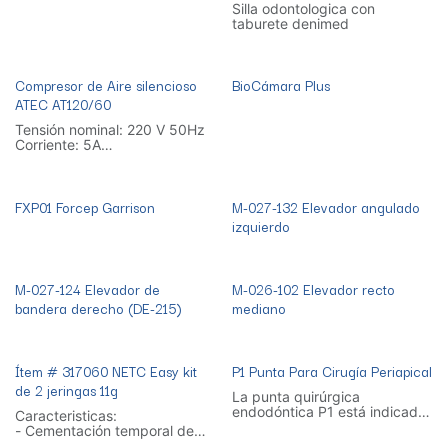
Silla odontologica con
taburete denimed
Compresor de Aire silencioso
BioCámara Plus
ATEC AT120/60
Tensión nominal: 220 V 50Hz
Corriente: 5A
Potencia: 1090W
caudal volumétrico: 140L /
min
FXP01 Forcep Garrison
M-027-132 Elevador angulado
Presión de accionamiento:
0.5Mpa
izquierdo
Índice de presión de escape:
0.77Mpa
Gas volumen titular: 60L
Ruido: 65-70 dB
M-027-124 Elevador de
M-026-102 Elevador recto
bandera derecho (DE-215)
mediano
Ítem # 317060 NETC Easy kit
P1 Punta Para Cirugía Periapical
de 2 jeringas 11g
La punta quirúrgica
endodóntica P1 está indicada
Caracteristicas:
donde se requieren
- Cementación temporal de
profundidades de preparación
coronas y puentes