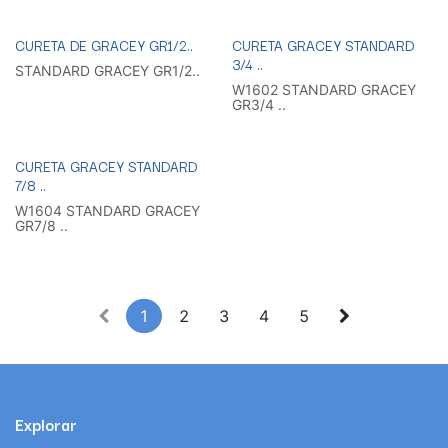
retro estándar.
- Tipo de tubo de pasta-pasta
- Tiempo de trabajo: 1.5 min.
Utilice para estos
CURETA DE GRACEY GR1/2..
CURETA GRACEY STANDARD
- Tiempo de fraguado: 6 min.
procedimientos:
- Especialmente indicado para
3/4 ..
​ ​Cirugía Apical
STANDARD GRACEY GR1/2..
pacientes sensibles al eugenol
W1602 STANDARD GRACEY
Composición:
GR3/4 ..
- Base de óxido de zinc,
aceite mineral
- Catalizador-colofonia, ácido
nonanoico
CURETA GRACEY STANDARD
7/8 ..
W1604 STANDARD GRACEY
GR7/8 ..
1
2
3
4
5
Explorar