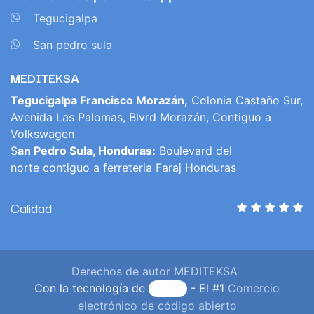
​
Tegucigalpa
​
San pedro sula
MEDITEKSA
Tegucigalpa Francisco Morazán,
Colonia Castaño Sur,
Avenida Las Palomas, Blvrd Morazán, Contiguo a
Volkswagen
S
an Pedro Sula, Honduras:
Boulevard del
norte contiguo a ferreteria Faraj Honduras
Calidad
Derechos de autor MEDITEKSA
Con la tecnología de
- El #1
Comercio
electrónico de código abierto