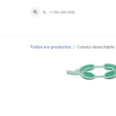
Ir al contenido
+1 555-555-5556
INICIO
TIENDA
PRODUCTOS POR LÍNE
Todos los productos
Cubeta desechable p