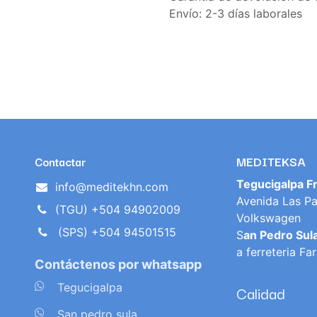
Envío: 2-3 días laborales
MEDITEKSA
Contactar
Tegucigalpa F
info@meditekhn.com
Avenida Las Pa
(TGU) +504 94902009
Volkswagen
(SPS) +504 94501515
S
an Pedro Sul
a ferreteria Fa
Contáctenos por whatsapp
​
Tegucigalpa
Calidad
​
San pedro sula