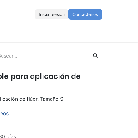
Iniciar sesión
Contáctenos
ENOS
Eventos
Cursos
Ayuda
Empleos
le para aplicación de
icación de flúor. Tamaño S
seos
30 días