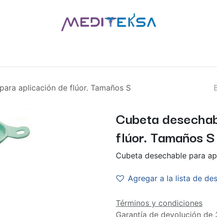
AS
POR MARCAS
BLOG
¿QUIÉNES SOMOS?
CONTÁCT
ara aplicación de flúor. Tamaños S
Cubeta desechab
flúor. Tamaños S
Cubeta desechable para apl
Agregar a la lista de de
Términos y condiciones
Garantía de devolución de 