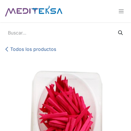
Ir al contenido
Todos los productos