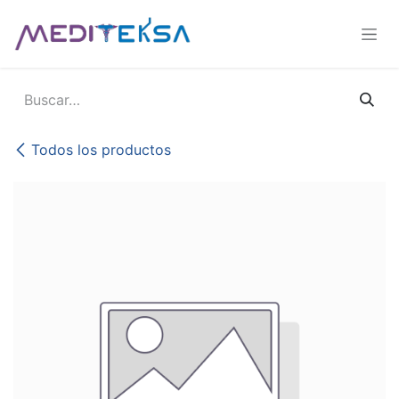
Ir al contenido
Todos los productos