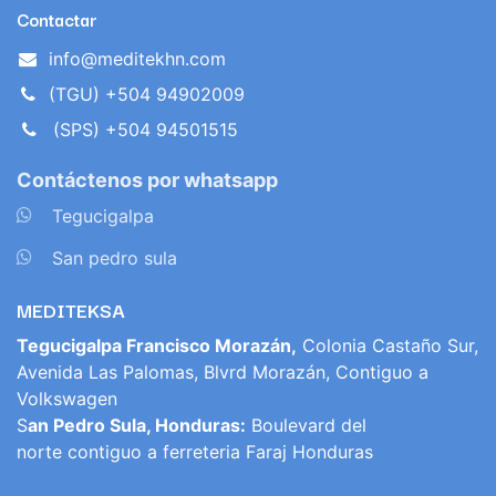
Contactar
info@meditekhn.com
(TGU) +504 94902009
(SPS) +504 94501515
Contáctenos por whatsapp
​
Tegucigalpa
​
San pedro sula
MEDITEKSA
Tegucigalpa Francisco Morazán,
Colonia Castaño Sur,
Avenida Las Palomas, Blvrd Morazán, Contiguo a
Volkswagen
S
an Pedro Sula, Honduras:
Boulevard del
norte contiguo a ferreteria Faraj Honduras