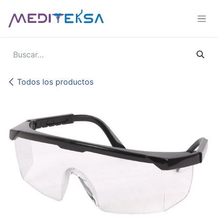
Ir al contenido
Todos los productos