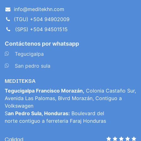
info@meditekhn.com
(TGU) +504 94902009
(SPS) +504 94501515
Contáctenos por whatsapp
​
Tegucigalpa
​
San pedro sula
MEDITEKSA
Tegucigalpa Francisco Morazán,
Colonia Castaño Sur,
Avenida Las Palomas, Blvrd Morazán, Contiguo a
Volkswagen
S
an Pedro Sula, Honduras:
Boulevard del
norte contiguo a ferreteria Faraj Honduras
Calidad