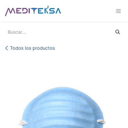
Ir al contenido
Todos los productos