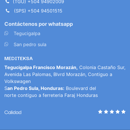
(TGU) +504 94902009
(SPS) +504 94501515
Contáctenos por whatsapp
​
Tegucigalpa
​
San pedro sula
MEDITEKSA
Tegucigalpa Francisco Morazán,
Colonia Castaño Sur,
Avenida Las Palomas, Blvrd Morazán, Contiguo a
Volkswagen
S
an Pedro Sula, Honduras:
Boulevard del
norte contiguo a ferreteria Faraj Honduras
Calidad