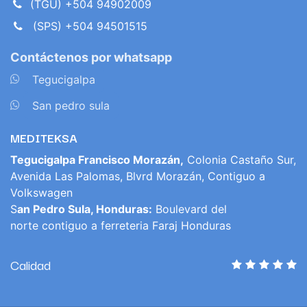
(TGU) +504 94902009
(SPS) +504 94501515
Contáctenos por whatsapp
​
Tegucigalpa
​
San pedro sula
MEDITEKSA
Tegucigalpa Francisco Morazán,
Colonia Castaño Sur,
Avenida Las Palomas, Blvrd Morazán, Contiguo a
Volkswagen
S
an Pedro Sula, Honduras:
Boulevard del
norte contiguo a ferreteria Faraj Honduras
Calidad