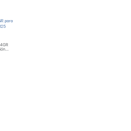
R para
.025
54GR
ión
onizada