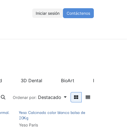
Iniciar sesión
Contáctenos
ENOS
Eventos
Cursos
Ayuda
Empleos
d
3D Dental
BioArt
Buffalo
Destacado
Ordenar por:
ormal.
Yeso Calcinado color blanco bolsa de
20Kg
Yeso Paris