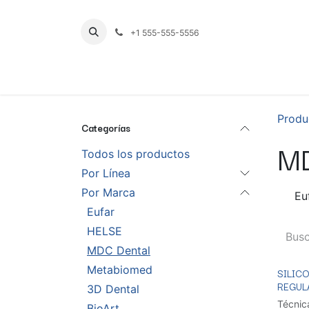
Ir al contenido
+1 555-555-5556
INICIO
TIENDA
PRODUCTOS POR LÍNE
Produ
Categorías
MD
Todos los productos
Por Línea
Por Marca
Eu
Eufar
HELSE
MDC Dental
Metabiomed
SILIC
REGULA
3D Dental
Técnica
BioArt