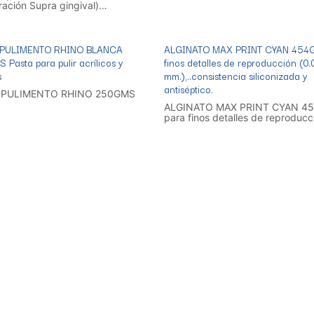
ración Supra gingival)
iones funcionales y Rebases.
 PULIMENTO RHINO BLANCA
ALGINATO MAX PRINT CYAN 454G
Pasta para pulir acrílicos y
finos detalles de reproducción (0
s
mm.),..consistencia siliconizada y
antiséptico.
 PULIMENTO RHINO 250GMS
ALGINATO MAX PRINT CYAN 4
para finos detalles de reproducc
(0.025 mm.),..consistencia silic
y antiséptico.