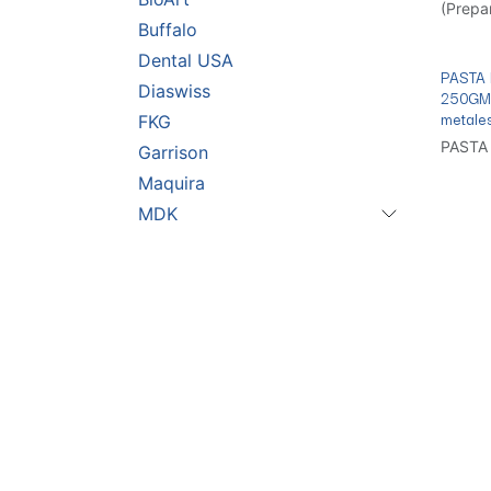
(Prepa
Impres
Buffalo
Dental USA
PASTA
Diaswiss
250GMS 
metale
FKG
PASTA
Garrison
Maquira
MDK