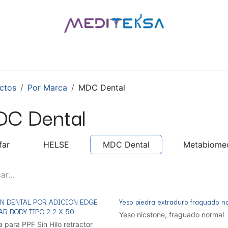
AS
POR MARCAS
BLOG
¿QUIÉNES SOMOS?
CONTÁCT
ctos
Por Marca
MDC Dental
C Dental
far
HELSE
MDC Dental
Metabiome
ON DENTAL POR ADICION EDGE
Yeso piedra extraduro fraguado n
R BODY TIPO 2 2 X 50
Yeso nicstone, fraguado normal
 para PPF Sin Hilo retractor