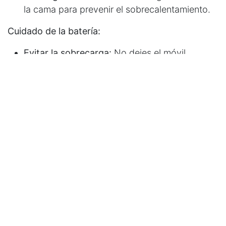
la cama para prevenir el sobrecalentamiento.
Cuidado de la batería:
Evitar la sobrecarga:
No dejes el móvil
conectado al cargador toda la noche.
Desconéctalo una vez que la batería esté
cargada.
Carga óptima:
Para prolongar la vida útil de la
batería, intenta mantenerla entre el 80% y
85%. Cargarla al 100% y dejar que se
descargue por completo acorta su vida útil.
Conclusión:
Adoptar estas sencillas medidas te ayudará a
proteger tu salud, a garantizar un descanso
reparador y a prolongar la vida útil de tu teléfono