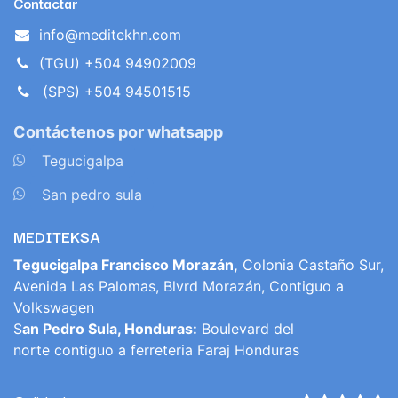
Contactar
info@meditekhn.com
(TGU) +504 94902009
(SPS) +504 94501515
Contáctenos por whatsapp
​
Tegucigalpa
​
San pedro sula
MEDITEKSA
Tegucigalpa Francisco Morazán,
Colonia Castaño Sur,
Avenida Las Palomas, Blvrd Morazán, Contiguo a
Volkswagen
S
an Pedro Sula, Honduras:
Boulevard del
norte contiguo a ferreteria Faraj Honduras