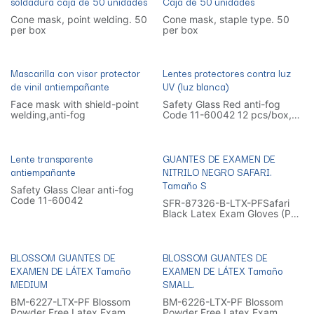
soldadura caja de 50 unidades
Caja de 50 unidades
Cone mask, point welding. 50
Cone mask, staple type. 50
per box
per box
Mascarilla con visor protector
Lentes protectores contra luz
de vinil antiempañante
UV (luz blanca)
Face mask with shield-point
Safety Glass Red anti-fog
welding,anti-fog
Code 11-60042 12 pcs/box,
25 boxes/carton
Lente transparente
GUANTES DE EXAMEN DE
antiempañante
NITRILO NEGRO SAFARI.
Tamaño S
Safety Glass Clear anti-fog
Code 11-60042
SFR-87326-B-LTX-PFSafari
Black Latex Exam Gloves (PF)
- Small
BLOSSOM GUANTES DE
BLOSSOM GUANTES DE
EXAMEN DE LÁTEX Tamaño
EXAMEN DE LÁTEX Tamaño
MEDIUM
SMALL.
BM-6227-LTX-PF Blossom
BM-6226-LTX-PF Blossom
Powder Free Latex Exam
Powder Free Latex Exam