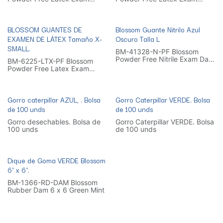
Gloves Size Medium. 50 Pairs
Gloves Size Small. 50 Pairs
per box
per box
BLOSSOM GUANTES DE
Blossom Guante Nitrilo Azul
EXAMEN DE LÁTEX Tamaño X-
Oscuro Talla L
SMALL.
BM-41328-N-PF Blossom
Powder Free Nitrile Exam Dark
BM-6225-LTX-PF Blossom
Blue Gloves. Size Large. 50
Powder Free Latex Exam
pairs per box
Gloves Size XS. 50 Pairs per
box
Gorro caterpillar AZUL, . Bolsa
Gorro Caterpillar VERDE. Bolsa
de 100 unds
de 100 unds
Gorro desechables. Bolsa de
Gorro Caterpillar VERDE. Bolsa
100 unds
de 100 unds
Dique de Goma VERDE Blossom
6" x 6".
BM-1366-RD-DAM Blossom
Rubber Dam 6 x 6 Green Mint