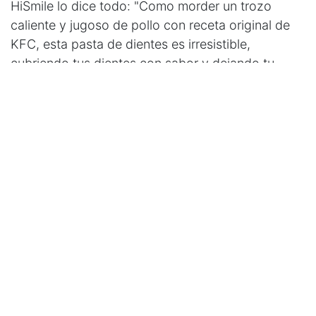
HiSmile lo dice todo: "Como morder un trozo
caliente y jugoso de pollo con receta original de
KFC, esta pasta de dientes es irresistible,
cubriendo tus dientes con sabor y dejando tu
boca con una sensación fresca y limpia".
¿Te animarías a probar esta peculiar combinación?
¡Definitivamente, una manera original de mantener
tu aliento "para chuparse los dedos"!
Ceraseal Bioceramic Sealer