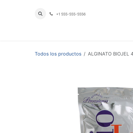
Ir al contenido
+1 555-555-5556
INICIO
TIENDA
PRODUCTOS POR LÍNE
Todos los productos
ALGINATO BIOJEL 45