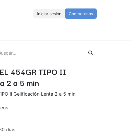
Iniciar sesión
Contáctenos
ENOS
Eventos
Cursos
Ayuda
Empleos
EL 454GR TIPO II
a 2 a 5 min
O II Gelificación Lenta 2 a 5 min
seos
30 días