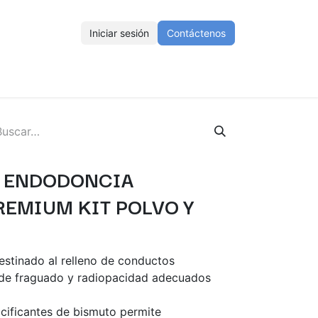
Iniciar sesión
Contáctenos
ENOS
Eventos
Cursos
Ayuda
Empleos
 ENDODONCIA
EMIUM KIT POLVO Y
stinado al relleno de conductos
 de fraguado y radiopacidad adecuados
cificantes de bismuto permite