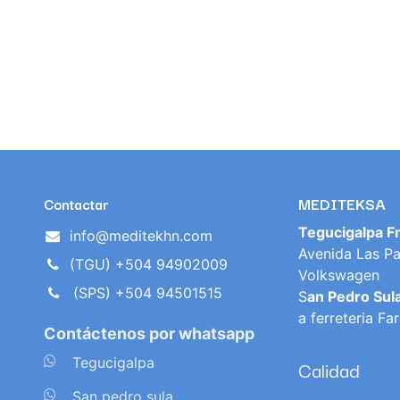
MEDITEKSA
Contactar
Tegucigalpa F
info@meditekhn.com
Avenida Las Pa
(TGU) +504 94902009
Volkswagen
(SPS) +504 94501515
S
an Pedro Sul
a ferreteria Fa
Contáctenos por whatsapp
​
Tegucigalpa
Calidad
​
San pedro sula