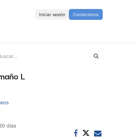
Iniciar sesión
Contáctenos
ENOS
Eventos
Cursos
Ayuda
Empleos
maño L
seos
30 días