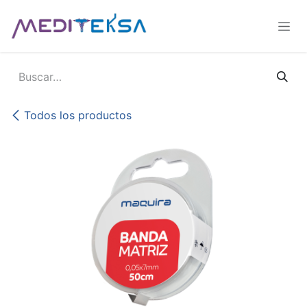
Ir al contenido
Todos los productos