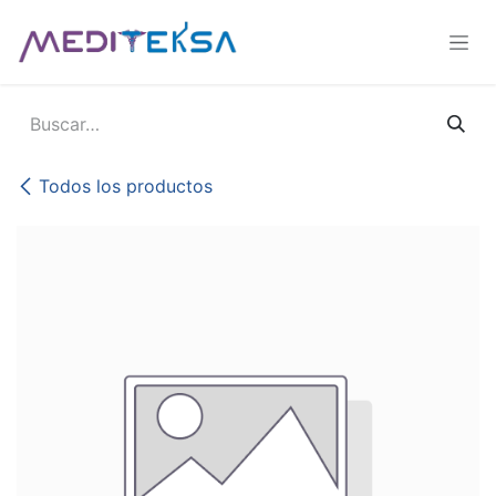
Ir al contenido
Todos los productos