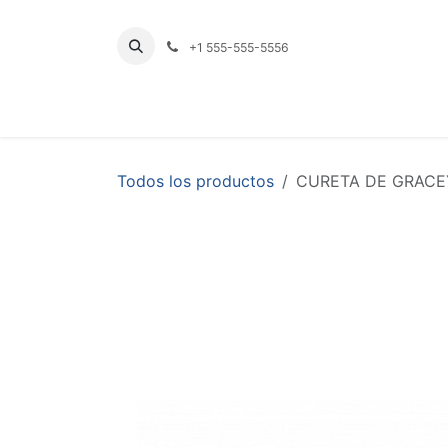
Ir al contenido
+1 555-555-5556
INICIO
TIENDA
PRODUCTOS POR LÍNE
Todos los productos
CURETA DE GRACEY