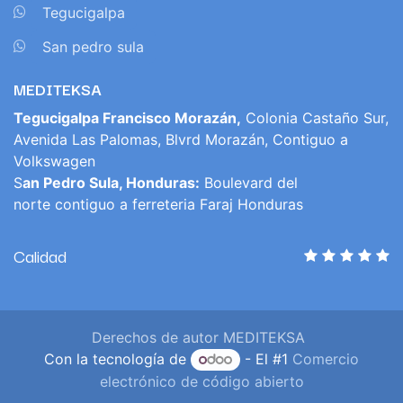
​
Tegucigalpa
​
San pedro sula
MEDITEKSA
Tegucigalpa Francisco Morazán,
Colonia Castaño Sur,
Avenida Las Palomas, Blvrd Morazán, Contiguo a
Volkswagen
S
an Pedro Sula, Honduras:
Boulevard del
norte contiguo a ferreteria Faraj Honduras
Calidad
Derechos de autor MEDITEKSA
Con la tecnología de
- El #1
Comercio
electrónico de código abierto