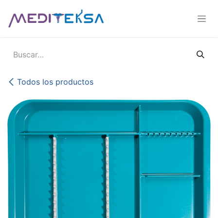
Ir al contenido
Todos los productos