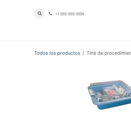
Ir al contenido
+1 555-555-5556
INICIO
TIENDA
PRODUCTOS POR LÍNE
Todos los productos
Tina de procedimie