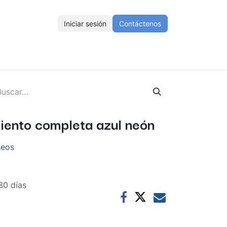
Iniciar sesión
Contáctenos
ENOS
Eventos
Cursos
Ayuda
Empleos
iento completa azul neón
seos
30 días