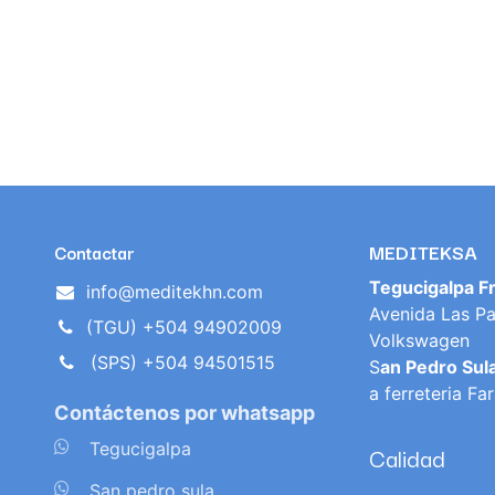
MEDITEKSA
Contactar
Tegucigalpa F
info@meditekhn.com
Avenida Las Pa
(TGU) +504 94902009
Volkswagen
(SPS) +504 94501515
S
an Pedro Sul
a ferreteria Fa
Contáctenos por whatsapp
​
Tegucigalpa
Calidad
​
San pedro sula