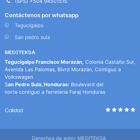
(SPS) +504 94501515
Contáctenos por whatsapp
​
Tegucigalpa
​
San pedro sula
MEDITEKSA
Tegucigalpa Francisco Morazán,
Colonia Castaño Sur,
Avenida Las Palomas, Blvrd Morazán, Contiguo a
Volkswagen
S
an Pedro Sula, Honduras:
Boulevard del
norte contiguo a ferreteria Faraj Honduras
Calidad
Derechos de autor MEDITEKSA