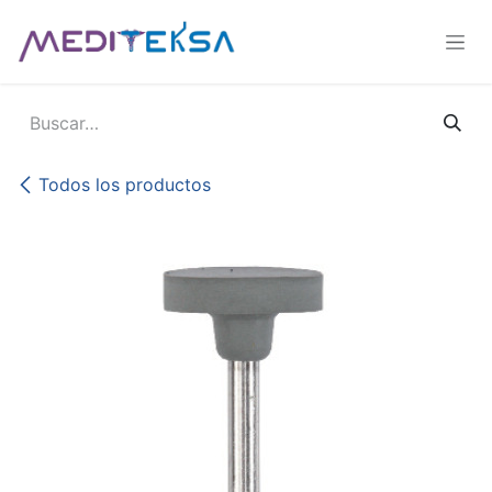
Ir al contenido
Todos los productos