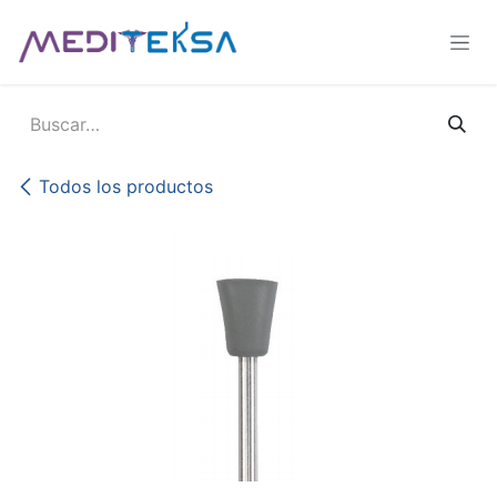
Ir al contenido
Todos los productos