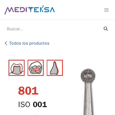
Ir al contenido
Todos los productos