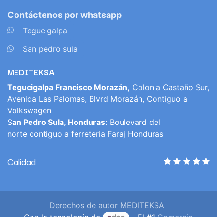
Contáctenos por whatsapp
​
Tegucigalpa
​
San pedro sula
MEDITEKSA
Tegucigalpa Francisco Morazán,
Colonia Castaño Sur,
Avenida Las Palomas, Blvrd Morazán, Contiguo a
Volkswagen
S
an Pedro Sula, Honduras:
Boulevard del
norte contiguo a ferreteria Faraj Honduras
Calidad
Derechos de autor MEDITEKSA
Con la tecnología de
- El #1
Comercio