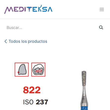
Ir al contenido
Todos los productos