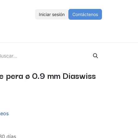
Iniciar sesión
Contáctenos
ENOS
Eventos
Cursos
Ayuda
Empleos
e pera ø 0.9 mm Diaswiss
seos
30 días