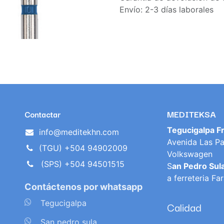
Envío: 2-3 días laborales
MEDITEKSA
Contactar
Tegucigalpa F
info@meditekhn.com
Avenida Las Pa
(TGU) +504 94902009
Volkswagen
(SPS) +504 94501515
S
an Pedro Sul
a ferreteria Fa
Contáctenos por whatsapp
​
Tegucigalpa
Calidad
​
San pedro sula