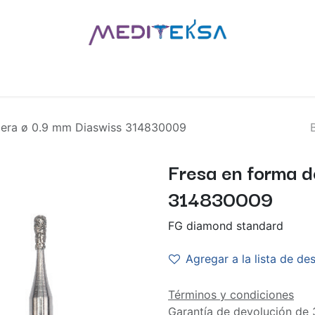
AS
POR MARCAS
BLOG
¿QUIÉNES SOMOS?
CONTÁCT
pera ø 0.9 mm Diaswiss 314830009
Fresa en forma d
314830009
FG diamond standard
Agregar a la lista de de
Términos y condiciones
Garantía de devolución de 