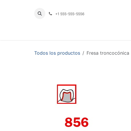
Ir al contenido
+1 555-555-5556
INICIO
TIENDA
PRODUCTOS POR LÍNE
Todos los productos
Fresa troncocónica