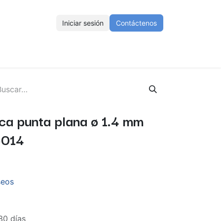
Iniciar sesión
Contáctenos
ENOS
Eventos
Cursos
Ayuda
Empleos
ca punta plana ø 1.4 mm
6014
seos
30 días