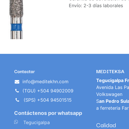
Envío: 2-3 días laborales
MEDITEKSA
Contactar
Tegucigalpa F
info@meditekhn.com
Avenida Las Pa
(TGU) +504 94902009
Volkswagen
(SPS) +504 94501515
S
an Pedro Sul
a ferreteria Fa
Contáctenos por whatsapp
​
Tegucigalpa
Calidad