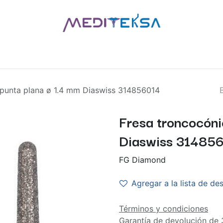
AS
POR MARCAS
BLOG
¿QUIÉNES SOMOS?
CONTÁCT
 punta plana ø 1.4 mm Diaswiss 314856014
Fresa troncocóni
Diaswiss 31485
FG Diamond
Agregar a la lista de de
Términos y condiciones
Garantía de devolución de 