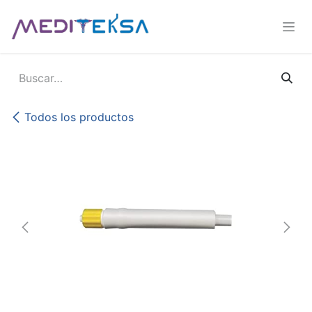
Ir al contenido
Todos los productos