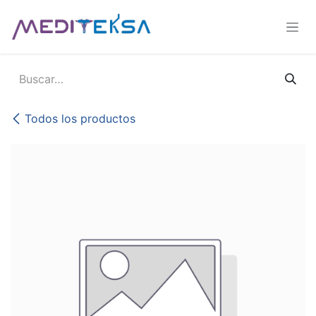
Ir al contenido
Todos los productos