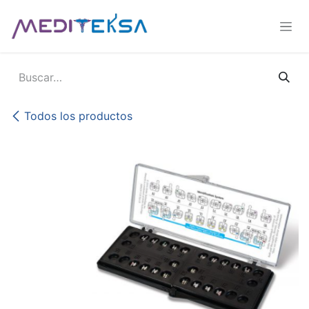
Ir al contenido
Todos los productos