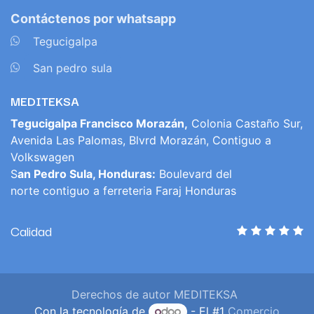
Contáctenos por whatsapp
​
Tegucigalpa
​
San pedro sula
MEDITEKSA
Tegucigalpa Francisco Morazán,
Colonia Castaño Sur,
Avenida Las Palomas, Blvrd Morazán, Contiguo a
Volkswagen
S
an Pedro Sula, Honduras:
Boulevard del
norte contiguo a ferreteria Faraj Honduras
Calidad
Derechos de autor MEDITEKSA
Con la tecnología de
- El #1
Comercio