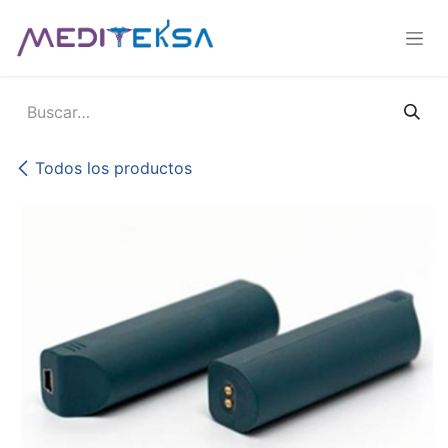
Ir al contenido
Todos los productos