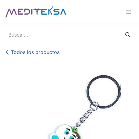
Ir al contenido
Todos los productos