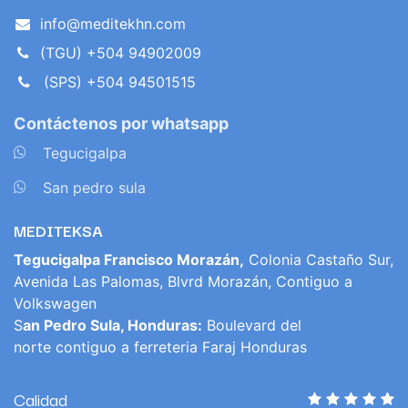
info@meditekhn.com
(TGU) +504 94902009
(SPS) +504 94501515
Contáctenos por whatsapp
​
Tegucigalpa
​
San pedro sula
MEDITEKSA
Tegucigalpa Francisco Morazán,
Colonia Castaño Sur,
Avenida Las Palomas, Blvrd Morazán, Contiguo a
Volkswagen
S
an Pedro Sula, Honduras:
Boulevard del
norte contiguo a ferreteria Faraj Honduras
Calidad