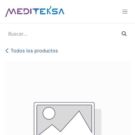
Ir al contenido
Todos los productos