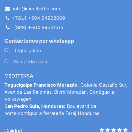
info@meditekhn.com
(TGU) +504 94902009
(SPS) +504 94501515
Contáctenos por whatsapp
​
Tegucigalpa
​
San pedro sula
MEDITEKSA
Tegucigalpa Francisco Morazán,
Colonia Castaño Sur,
Avenida Las Palomas, Blvrd Morazán, Contiguo a
Volkswagen
S
an Pedro Sula, Honduras:
Boulevard del
norte contiguo a ferreteria Faraj Honduras
Calidad