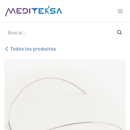
Ir al contenido
Todos los productos