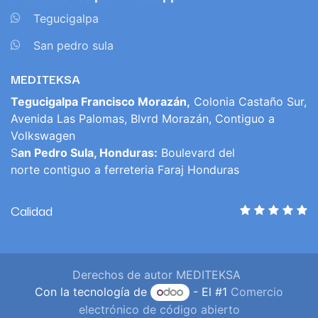
​
Tegucigalpa
​
San pedro sula
MEDITEKSA
Tegucigalpa Francisco Morazán,
Colonia Castaño Sur,
Avenida Las Palomas, Blvrd Morazán, Contiguo a
Volkswagen
S
an Pedro Sula, Honduras:
Boulevard del
norte contiguo a ferreteria Faraj Honduras
Calidad
Derechos de autor MEDITEKSA
Con la tecnología de
- El #1
Comercio
electrónico de código abierto