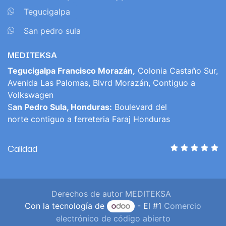
​
Tegucigalpa
​
San pedro sula
MEDITEKSA
Tegucigalpa Francisco Morazán,
Colonia Castaño Sur,
Avenida Las Palomas, Blvrd Morazán, Contiguo a
Volkswagen
S
an Pedro Sula, Honduras:
Boulevard del
norte contiguo a ferreteria Faraj Honduras
Calidad
Derechos de autor MEDITEKSA
Con la tecnología de
- El #1
Comercio
electrónico de código abierto