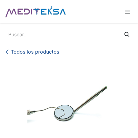
Ir al contenido
Todos los productos